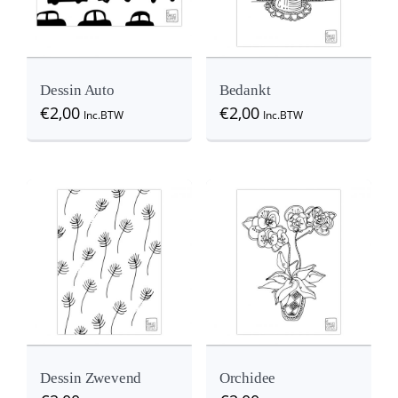
Dessin Auto
Bedankt
€
2,00
€
2,00
Inc.BTW
Inc.BTW
Details
View
View
Dessin Zwevend
Orchidee