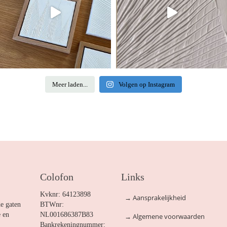
Meer laden...
Volgen op Instagram
Colofon
Links
Kvknr: 64123898
→
Aansprakelijkheid
de gaten
BTWnr:
e en
NL001686387B83
→
Algemene voorwaarden
Bankrekeningnummer: