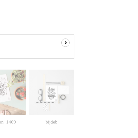
on_1409
bijdeb