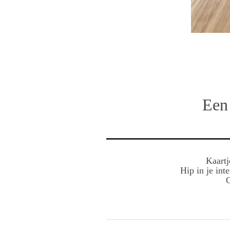
Een
Kaartj
Hip in je int
O