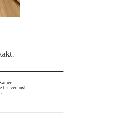
akt.
 Kamer.
de brievenbus!
t.