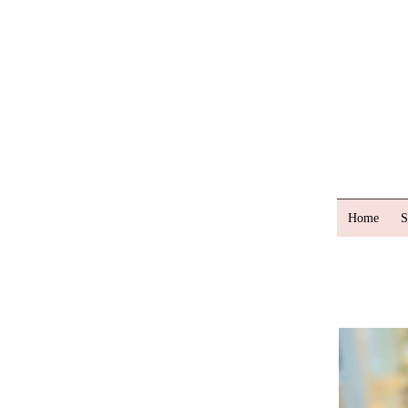
Home
S