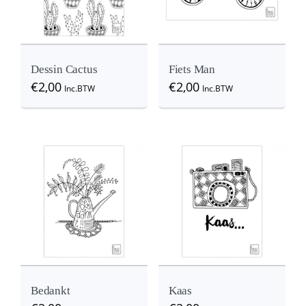
Dessin Cactus
Fiets Man
€
2,00
€
2,00
Inc.BTW
Inc.BTW
Details
View
View
Bedankt
Kaas