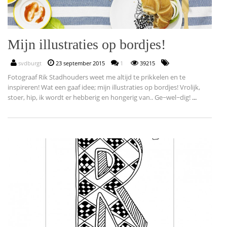
Mijn illustraties op bordjes!
svdburgt
23 september 2015
1
39215
Fotograaf Rik Stadhouders weet me altijd te prikkelen en te
inspireren! Wat een gaaf idee; mijn illustraties op bordjes! Vrolijk,
stoer, hip, ik wordt er hebberig en hongerig van.. Ge~wel~dig!
...